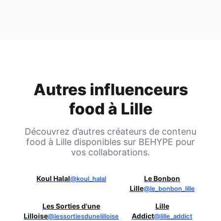
Autres influenceurs
food à
Lille
Découvrez d’autres créateurs de contenu
food à
Lille
disponibles sur BEHYPE pour
vos collaborations.
Koul Halal
Le Bonbon
@koul_halal
Lille
@le_bonbon_lille
Les Sorties d'une
Lille
Lilloise
Addict
@lessortiesdunelilloise
@lille_addict