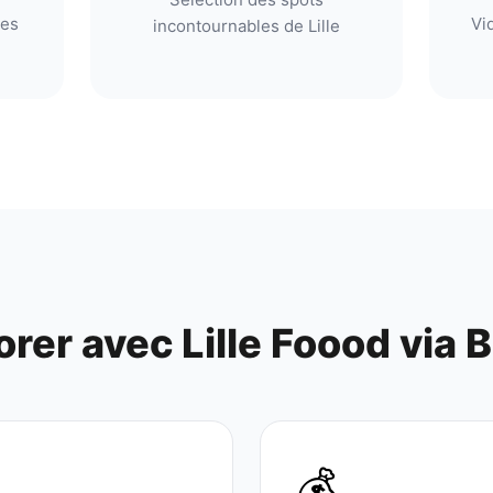
res
Vi
incontournables de Lille
orer avec
Lille Foood
via 
💰