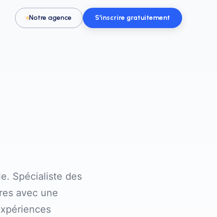
Notre agence
S'inscrire gratuitement
Pour les activités & loisirs
t, spa
Remplissez vos créneaux en parc de
loisirs, escape game ou activité
e. Spécialiste des
ires avec une
expériences