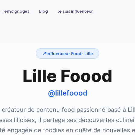
Témoignages
Blog
Je suis influenceur
📍
Influenceur Food ·
Lille
Lille Foood
 un hôtel
Pour le bien-être
ntez votre taux d'occupation avec
Développez votre clientèle en institu
nfluenceurs voyage et lifestyle
ou salon de coiffure
@lillefoood
n créateur de contenu food passionné basé à Lill
ses lilloises, il partage ses découvertes culina
 engagée de foodies en quête de nouvelles 