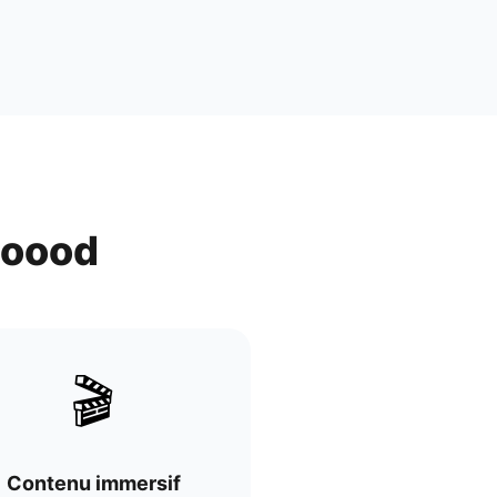
 Foood
🎬
Contenu immersif