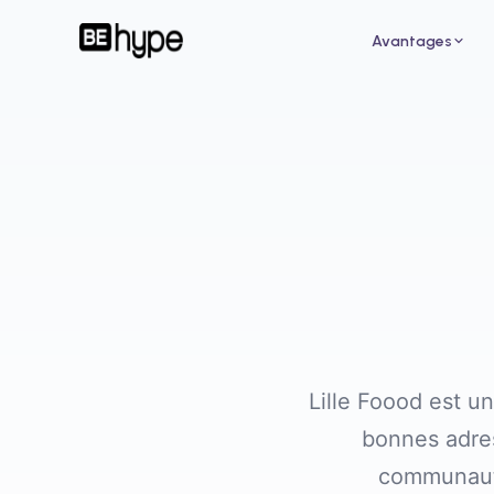
Avantages
Pour un restaurant
Pour
Attirez de nouveaux clients grâce aux
Augme
influenceurs de votre ville
des i
Lille Foood est u
bonnes adres
communauté