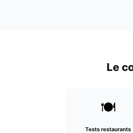
Le c
🍽️
Tests restaurants