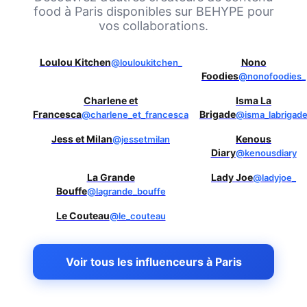
food à
Paris
disponibles sur BEHYPE pour
vos collaborations.
Loulou Kitchen
Nono
@louloukitchen_
Foodies
@nonofoodies_
Charlene et
Isma La
Francesca
Brigade
@charlene_et_francesca
@isma_labrigad
Jess et Milan
Kenous
@jessetmilan
Diary
@kenousdiary
La Grande
Lady Joe
@ladyjoe_
Bouffe
@lagrande_bouffe
Le Couteau
@le_couteau
Voir tous les influenceurs à Paris