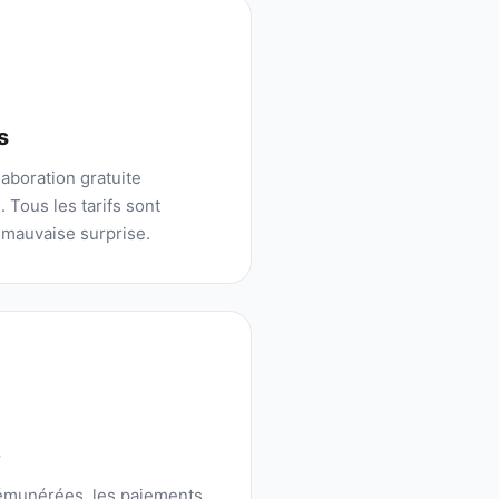
s
aboration gratuite
 Tous les tarifs sont
 mauvaise surprise.
é
rémunérées, les paiements