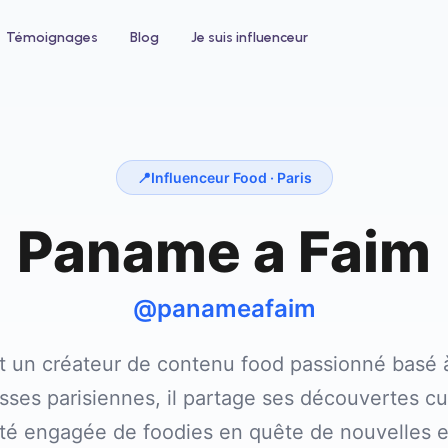
Témoignages
Blog
Je suis influenceur
📍
Influenceur Food ·
Paris
Paname a Faim
 un hôtel
Pour le bien-être
ntez votre taux d'occupation avec
Développez votre clientèle en institu
nfluenceurs voyage et lifestyle
ou salon de coiffure
@panameafaim
 un créateur de contenu food passionné basé à 
ses parisiennes, il partage ses découvertes cu
 engagée de foodies en quête de nouvelles 