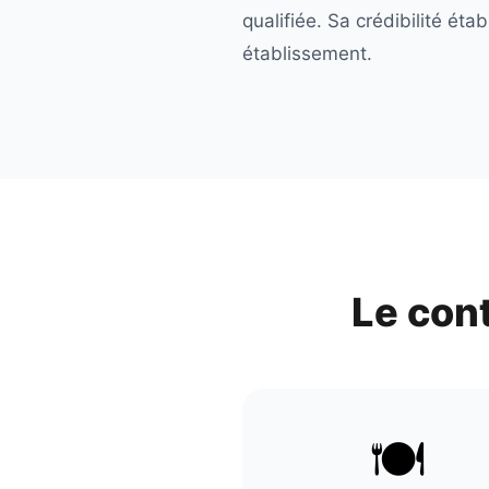
qualifiée. Sa crédibilité ét
établissement.
Le con
🍽️