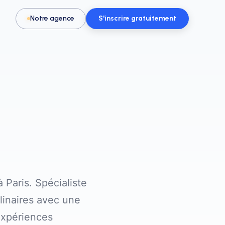
Notre agence
S'inscrire gratuitement
Pour les activités & loisirs
t, spa
Remplissez vos créneaux en parc de
loisirs, escape game ou activité
Paris. Spécialiste
linaires avec une
expériences