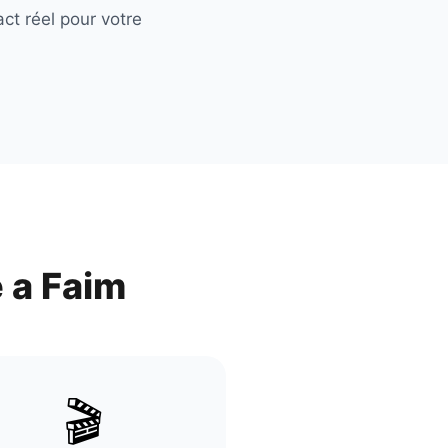
ct réel pour votre
 a Faim
🎬