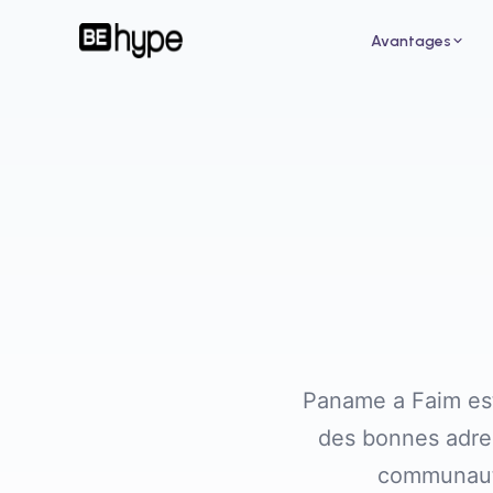
Avantages
Pour un restaurant
Pour
Attirez de nouveaux clients grâce aux
Augme
influenceurs de votre ville
des i
Paname a Faim est
des bonnes adres
communauté