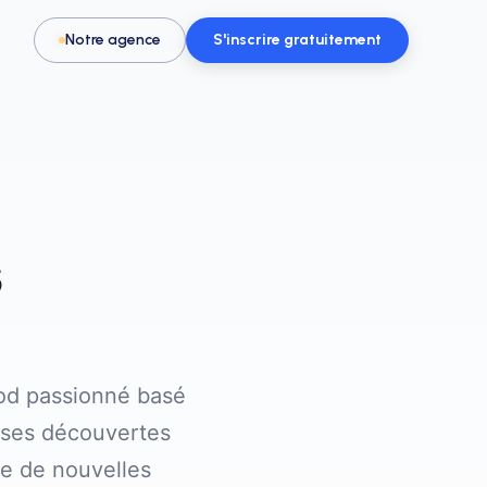
Notre agence
S'inscrire gratuitement
s
Pour les activités & loisirs
t, spa
Remplissez vos créneaux en parc de
loisirs, escape game ou activité
ood passionné basé
e ses découvertes
e de nouvelles