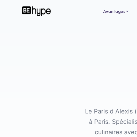
Avantages
Pour un restaurant
Pour
Attirez de nouveaux clients grâce aux
Augme
influenceurs de votre ville
des i
Le Paris d Alexis
à Paris. Spécial
culinaires av