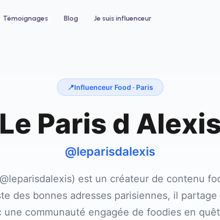
Témoignages
Blog
Je suis influenceur
📍
Influenceur Food ·
Paris
Le Paris d Alexi
 un hôtel
Pour le bien-être
ntez votre taux d'occupation avec
Développez votre clientèle en institu
nfluenceurs voyage et lifestyle
ou salon de coiffure
@leparisdalexis
 (@leparisdalexis) est un créateur de contenu f
iste des bonnes adresses parisiennes, il partag
ec une communauté engagée de foodies en quêt