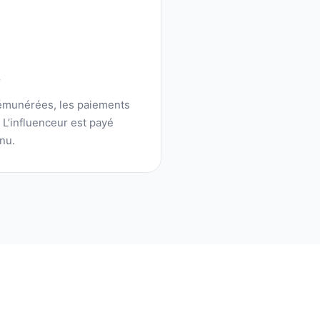
é
rémunérées, les paiements
. L’influenceur est payé
nu.