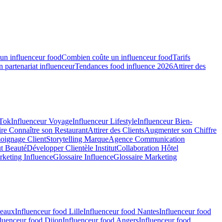
un influenceur food
Combien coûte un influenceur food
Tarifs
n partenariat influenceur
Tendances food influence 2026
Attirer des
kTok
Influenceur Voyage
Influenceur Lifestyle
Influenceur Bien-
ire Connaître son Restaurant
Attirer des Clients
Augmenter son Chiffre
oignage Client
Storytelling Marque
Agence Communication
t Beauté
Développer Clientèle Institut
Collaboration Hôtel
keting Influence
Glossaire Influence
Glossaire Marketing
deaux
Influenceur food Lille
Influenceur food Nantes
Influenceur food
fluenceur food Dijon
Influenceur food Angers
Influenceur food