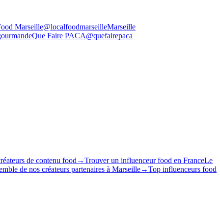
Food Marseille
@localfoodmarseille
Marseille
gourmande
Que Faire PACA
@quefairepaca
créateurs de contenu food
→
Trouver un influenceur food en France
Le
mble de nos créateurs partenaires à
Marseille
→
Top influenceurs food