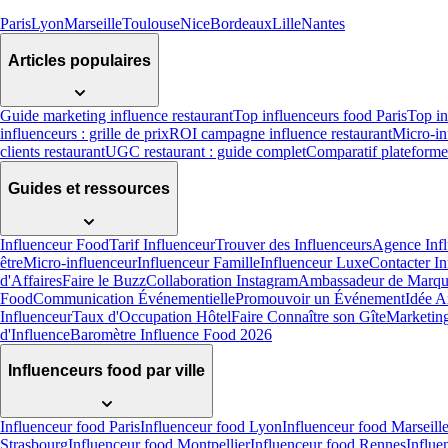
Paris
Lyon
Marseille
Toulouse
Nice
Bordeaux
Lille
Nantes
Articles populaires
Guide marketing influence restaurant
Top influenceurs food Paris
Top in
influenceurs : grille de prix
ROI campagne influence restaurant
Micro-in
clients restaurant
UGC restaurant : guide complet
Comparatif plateforme
Guides et ressources
Influenceur Food
Tarif Influenceur
Trouver des Influenceurs
Agence Infl
être
Micro-influenceur
Influenceur Famille
Influenceur Luxe
Contacter In
d'Affaires
Faire le Buzz
Collaboration Instagram
Ambassadeur de Marq
Food
Communication Événementielle
Promouvoir un Événement
Idée A
Influenceur
Taux d'Occupation Hôtel
Faire Connaître son Gîte
Marketing
d'Influence
Baromètre Influence Food 2026
Influenceurs food par ville
Influenceur food Paris
Influenceur food Lyon
Influenceur food Marseill
Strasbourg
Influenceur food Montpellier
Influenceur food Rennes
Influe