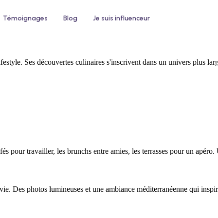
Témoignages
Blog
Je suis influenceur
festyle. Ses découvertes culinaires s'inscrivent dans un univers plus la
 un hôtel
Pour le bien-être
ntez votre taux d'occupation avec
Développez votre clientèle en institu
nfluenceurs voyage et lifestyle
ou salon de coiffure
fés pour travailler, les brunchs entre amies, les terrasses pour un apér
ie. Des photos lumineuses et une ambiance méditerranéenne qui inspire