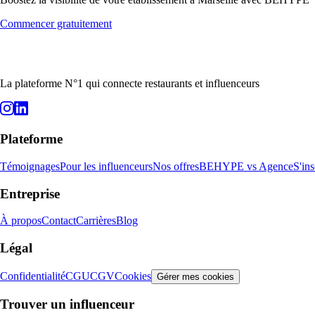
Commencer gratuitement
La plateforme N°1 qui connecte restaurants et influenceurs
Plateforme
Témoignages
Pour les influenceurs
Nos offres
BEHYPE vs Agence
S'ins
Entreprise
À propos
Contact
Carrières
Blog
Légal
Confidentialité
CGU
CGV
Cookies
Gérer mes cookies
Trouver un influenceur