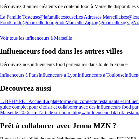
Découvrez d’autres créateurs de contenu food à
Marseille
disponibles 
La Famille Testeuse
@lafamilletesteuse
Les Adresses Marseillaises
@lesa
FoodGuide
@marseille.foodguide
Marseille Zigzag
@marseillezigzag
No
Voir tous les influenceurs à Marseille
Influenceurs food dans les autres villes
Découvrez nos influenceurs food partenaires dans toute la France
Influenceurs à
Paris
Influenceurs à
Lyon
Influenceurs à
Toulouse
Influen
Découvrez aussi
→
BEHYPE - Accueil
La plateforme qui connecte restaurants et influe
guide complet pour choisir et collaborer avec des influenceurs food par
Marseille 2026
Lire l’article sur notre blog
→
Influenceur TikTok restaura
Prêt à collaborer avec
Jenna MZN
?
Boostez la visibilité de votre établissement à
Marseille
avec BEHYPE