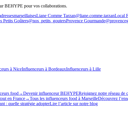
sur BEHYPE pour vos collaborations.
dressesmarseillaises
Liane Comme Tarzan
@liane.comme.tarzan
Local 
s Petits Goûters
@nos_petits_gouters
Provence Gourmande
@provence
ceurs à
Nice
Influenceurs à
Bordeaux
Influenceurs à
Lille
nceurs food
→
Devenir influenceur BEHYPE
Rejoignez notre réseau de 
tout en France
→
Tous les influenceurs food à
Marseille
Découvrez l’ense
nt : quelle stratégie adopter
Lire l’article sur notre blog