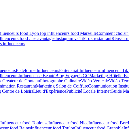
fluenceurs food Lyon
Top influenceurs food Marseille
Comment choisir 
fluenceurs food : les avantages
Instagram vs TikTok restaurant
Réussir u
s influenceurs
uenceurs
Plateforme Influenceurs
Partenariat Influenceur
Influenceur Ti
fluenceurs
Influenceuse Beauté
Blog Voyage
UGC
Marketing Hôtelier
Fa
ue
Créateur de Contenu
Photographe Culinaire
Vidéo Verticale
Vidéo Tém
nimation Restaurant
Marketing Salon de Coiffure
Communication Institu
 Centre de Loisirs
Lieu d'Expérience
Publicité Locale Internet
Guide Mar
e
Influenceur food Toulouse
Influenceur food Nice
Influenceur food Bor
nceur food Reims
Influenceur food Toulon
Influenceur food Grenoble
In