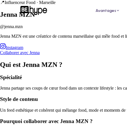
📍
Influenceur Food ·
Marseille
Avantages
Jenna MZN
@jenna.mzn
Jenna MZN est une créatrice de contenu marseillaise qui mêle food et li
Instagram
Collaborer avec
Jenna
Qui est
Jenna MZN
?
Pour un restaurant
Pour
Attirez de nouveaux clients grâce aux
Augme
Spécialité
influenceurs de votre ville
des i
Jenna partage ses coups de cœur food dans un contexte lifestyle : les ca
Style de contenu
Un feed esthétique et cohérent qui mélange food, mode et moments de v
Pourquoi collaborer avec
Jenna MZN
?