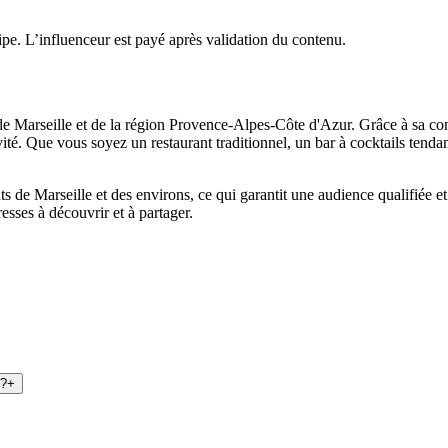
ipe. L’influenceur est payé après validation du contenu.
 de
Marseille
et de la région
Provence-Alpes-Côte d'Azur
. Grâce à sa c
tivité. Que vous soyez un restaurant traditionnel, un bar à cocktails ten
nts de
Marseille
et des environs, ce qui garantit une audience qualifiée e
esses à découvrir et à partager.
 ?
+