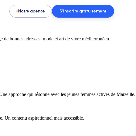
Notre agence
S'inscrire gratuitement
rge de bonnes adresses, mode et art de vivre méditerranéen.
Pour les activités & loisirs
t, spa
Remplissez vos créneaux en parc de
loisirs, escape game ou activité
o. Une approche qui résonne avec les jeunes femmes actives de Marseille.
. Un contenu aspirationnel mais accessible.