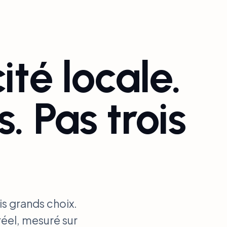
ité locale.
. Pas trois
is grands choix.
réel, mesuré sur