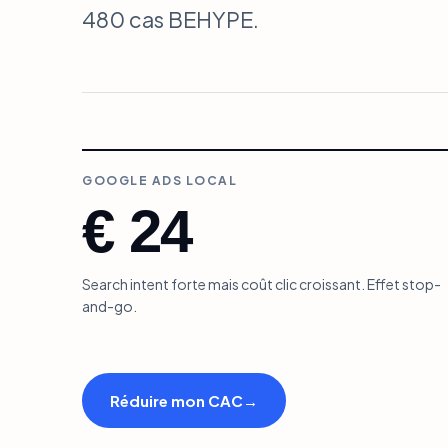
480 cas BEHYPE.
GOOGLE ADS LOCAL
€ 24
Search intent forte mais coût clic croissant. Effet stop-
and-go.
Réduire mon CAC
→