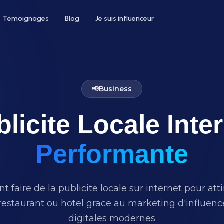
Témoignages
Blog
Je suis influenceur
📢
Business
licite Locale Inte
 un hôtel
Pour le bien-être
ntez votre taux d'occupation avec
Développez votre clientèle en institu
nfluenceurs voyage et lifestyle
ou salon de coiffure
Performante
aire de la publicite locale sur internet pour atti
estaurant ou hotel grace au marketing d'influence
digitales modernes