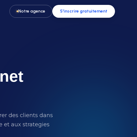
Notre agence
S'inscrire gratuitement
rnet
Pour les activités & loisirs
t, spa
Remplissez vos créneaux en parc de
loisirs, escape game ou activité
rer des clients dans
 et aux strategies