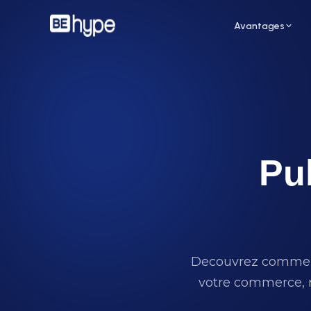
Avantages
Pub
Pour un restaurant
Pour
Attirez de nouveaux clients grâce aux
Augme
influenceurs de votre ville
des i
Decouvrez comment f
votre commerce, r