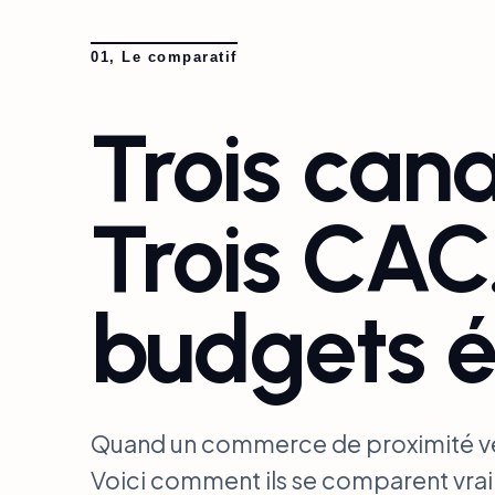
01, Le comparatif
Trois cana
Trois CAC.
budgets é
Quand un commerce de proximité veut f
Voici comment ils se comparent vraim