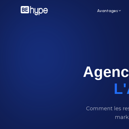
Avantages
Agenc
Pour un restaurant
Pour
Attirez de nouveaux clients grâce aux
Augme
influenceurs de votre ville
des i
L'
Comment les res
marke