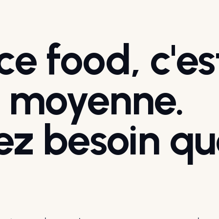
e food, c'e
 moyenne.
ez besoin qu