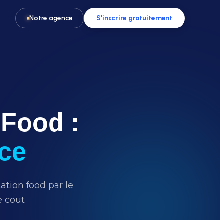
Notre agence
S'inscrire gratuitement
Food :
Pour les activités & loisirs
t, spa
Remplissez vos créneaux en parc de
loisirs, escape game ou activité
nce
tion food par le
e cout