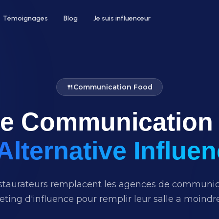
Témoignages
Blog
Je suis influenceur
🍴
Communication Food
e Communication 
 un hôtel
Pour le bien-être
ntez votre taux d'occupation avec
Développez votre clientèle en institu
nfluenceurs voyage et lifestyle
ou salon de coiffure
Alternative Influe
taurateurs remplacent les agences de communica
ting d'influence pour remplir leur salle a moindr