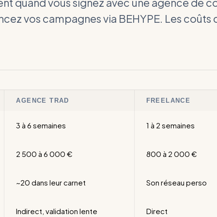
nt quand vous signez avec une agence de 
ancez vos campagnes via BEHYPE. Les coûts c
AGENCE TRAD
FREELANCE
3 à 6 semaines
1 à 2 semaines
2 500 à 6 000 €
800 à 2 000 €
~20 dans leur carnet
Son réseau perso
Indirect, validation lente
Direct