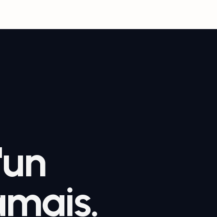
'un
jamais.