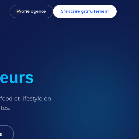
Notre agence
S'inscrire gratuitement
ceurs
Pour les activités & loisirs
t, spa
Remplissez vos créneaux en parc de
loisirs, escape game ou activité
ood et lifestyle en
tes.
s