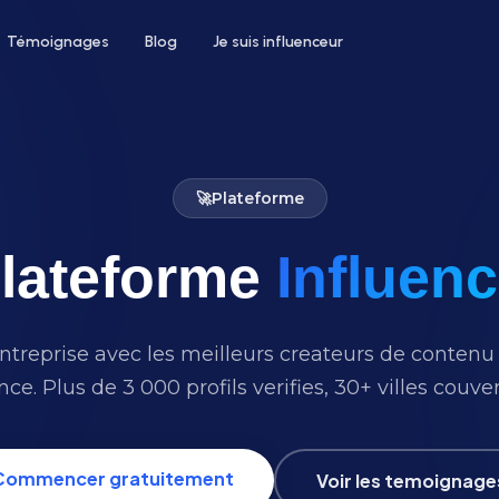
Témoignages
Blog
Je suis influenceur
🚀
Plateforme
lateforme
Influen
 un hôtel
Pour le bien-être
ntez votre taux d'occupation avec
Développez votre clientèle en institu
nfluenceurs voyage et lifestyle
ou salon de coiffure
treprise avec les meilleurs createurs de contenu f
nce. Plus de 3 000 profils verifies, 30+ villes couver
Commencer gratuitement
Voir les temoignage