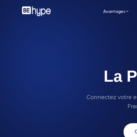
Avantages
La P
Pour un restaurant
Pour
Attirez de nouveaux clients grâce aux
Augme
influenceurs de votre ville
des i
Connectez votre en
Fra