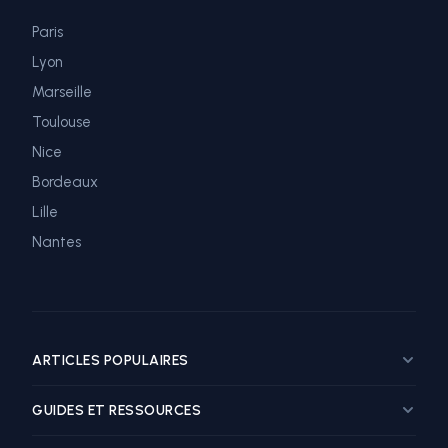
Paris
Lyon
Marseille
Toulouse
Nice
Bordeaux
Lille
Nantes
ARTICLES POPULAIRES
Guide marketing influence restaurant
GUIDES ET RESSOURCES
Top influenceurs food Paris
Top influenceurs food Lyon
Influenceur Food