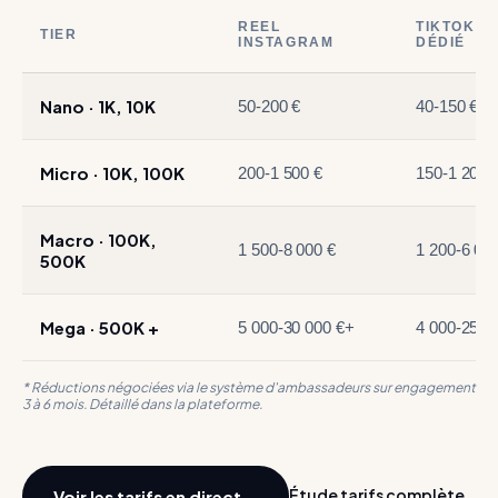
REEL
TIKTOK
TIER
INSTAGRAM
DÉDIÉ
Nano · 1K, 10K
50-200 €
40-150 €
Micro · 10K, 100K
200-1 500 €
150-1 200 
Macro · 100K,
1 500-8 000 €
1 200-6 00
500K
Mega · 500K +
5 000-30 000 €+
4 000-25 0
* Réductions négociées via le système d'ambassadeurs sur engagement
3 à 6 mois. Détaillé dans la plateforme.
Étude tarifs complète
Voir les tarifs en direct
→