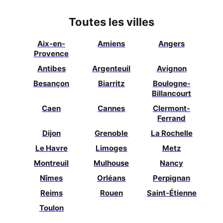
Toutes les villes
Aix-en-
Amiens
Angers
Provence
Antibes
Argenteuil
Avignon
Besançon
Biarritz
Boulogne-
Billancourt
Caen
Cannes
Clermont-
Ferrand
Dijon
Grenoble
La Rochelle
Le Havre
Limoges
Metz
Montreuil
Mulhouse
Nancy
Nîmes
Orléans
Perpignan
Reims
Rouen
Saint-Étienne
Toulon