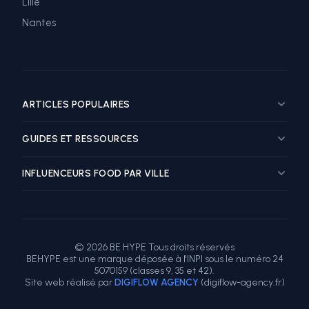
Lille
Nantes
ARTICLES POPULAIRES
Guide marketing influence restaurant
GUIDES ET RESSOURCES
Top influenceurs food Paris
Top influenceurs food Lyon
Influenceur Food
INFLUENCEURS FOOD PAR VILLE
Top influenceurs food Marseille
Tarif Influenceur
Comment choisir un influenceur food
Trouver des Influenceurs
Influenceur food Paris
Combien coûte un influenceur food
Agence Influenceurs
Influenceur food Lyon
Tarifs influenceurs : grille de prix
Plateforme Influenceurs
Influenceur food Marseille
© 2026 BE HYPE Tous droits réservés
ROI campagne influence restaurant
Partenariat Influenceur
Influenceur food Toulouse
BEHYPE est une marque déposée à l'INPI sous le numéro 24
Micro-influenceurs food : les avantages
Influenceur TikTok
Influenceur food Nice
5070159 (classes 9, 35 et 42).
Site web réalisé par
DIGIFLOW AGENCY
(digiflow-agency.fr)
Instagram vs TikTok restaurant
Influenceur Voyage
Influenceur food Bordeaux
Réussir un partenariat influenceur
Influenceur Lifestyle
Influenceur food Lille