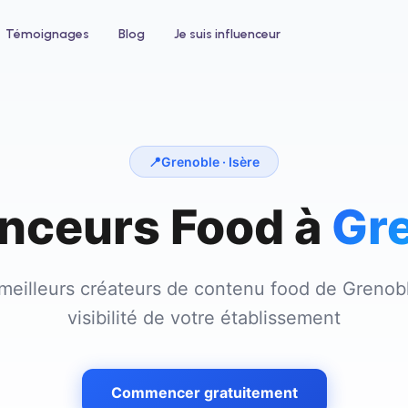
Témoignages
Blog
Je suis influenceur
📍
Grenoble
· Isère
enceurs Food à
Gr
 un hôtel
Pour le bien-être
ntez votre taux d'occupation avec
Développez votre clientèle en institu
nfluenceurs voyage et lifestyle
ou salon de coiffure
meilleurs créateurs de contenu food de
Grenob
visibilité de votre établissement
Commencer gratuitement