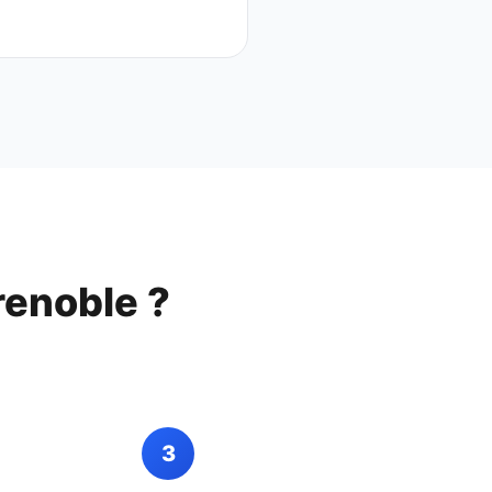
renoble
?
3