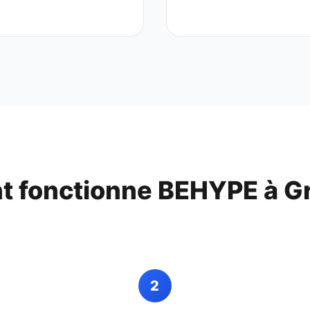
 fonctionne BEHYPE à
G
2