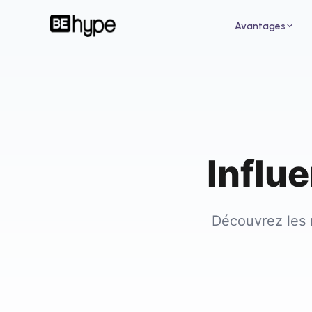
Avantages
Influ
Pour un restaurant
Pour
Attirez de nouveaux clients grâce aux
Augme
influenceurs de votre ville
des i
Découvrez les 