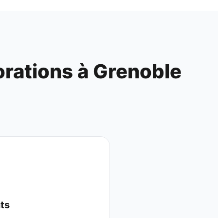
orations à
Grenoble
nts