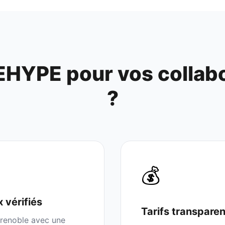
EHYPE pour vos collab
?
💰
x
vérifiés
Tarifs transpare
renoble
avec une