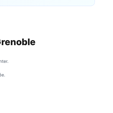
renoble
nter.
ée.