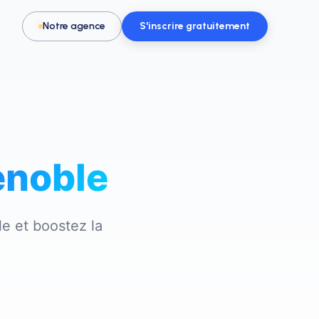
Notre agence
S'inscrire gratuitement
enoble
Pour les activités & loisirs
t, spa
Remplissez vos créneaux en parc de
loisirs, escape game ou activité
le
et boostez la