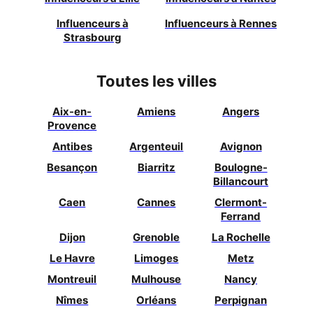
Influenceurs à
Influenceurs à
Rennes
Strasbourg
Toutes les villes
Aix-en-
Amiens
Angers
Provence
Antibes
Argenteuil
Avignon
Besançon
Biarritz
Boulogne-
Billancourt
Caen
Cannes
Clermont-
Ferrand
Dijon
Grenoble
La Rochelle
Le Havre
Limoges
Metz
Montreuil
Mulhouse
Nancy
Nîmes
Orléans
Perpignan