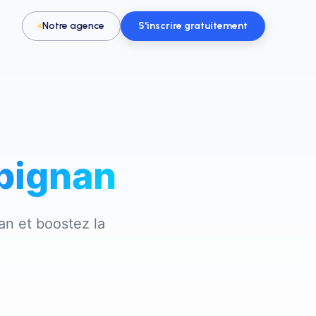
Notre agence
S'inscrire gratuitement
pignan
Pour les activités & loisirs
t, spa
Remplissez vos créneaux en parc de
loisirs, escape game ou activité
an
et boostez la