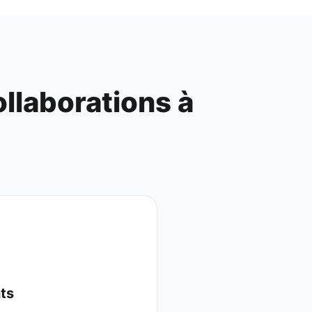
llaborations à
nts