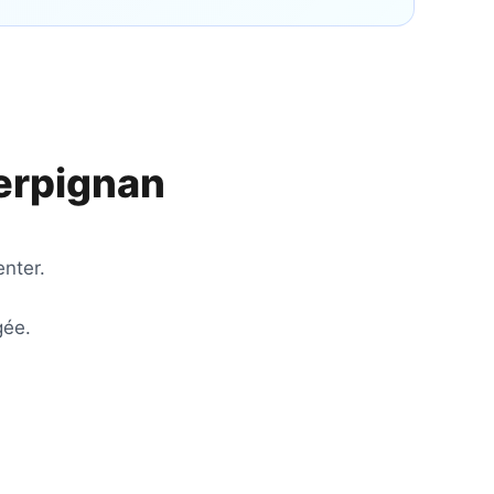
erpignan
nter.
gée.