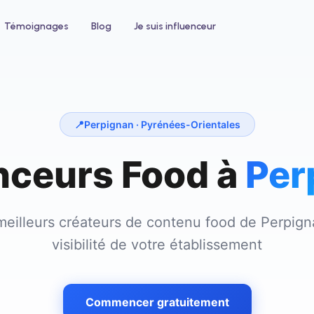
Témoignages
Blog
Je suis influenceur
📍
Perpignan
· Pyrénées-Orientales
nceurs Food à
Per
 un hôtel
Pour le bien-être
ntez votre taux d'occupation avec
Développez votre clientèle en institu
nfluenceurs voyage et lifestyle
ou salon de coiffure
meilleurs créateurs de contenu food de
Perpign
visibilité de votre établissement
Commencer gratuitement