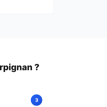
rpignan
?
3