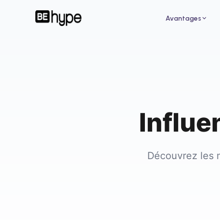
Avantages
Influe
Pour un restaurant
Pour
Attirez de nouveaux clients grâce aux
Augme
influenceurs de votre ville
des i
Découvrez les 