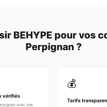
sir BEHYPE pour vos co
Perpignan
?
💰
x
vérifiés
Tarifs transpare
erpignan
avec une