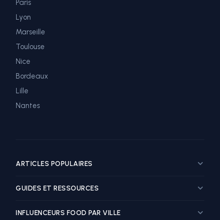
Paris
Lyon
Marseille
Toulouse
Nice
Bordeaux
Lille
Nantes
ARTICLES POPULAIRES
Guide marketing influence restaurant
GUIDES ET RESSOURCES
Top influenceurs food Paris
Top influenceurs food Lyon
Influenceur Food
INFLUENCEURS FOOD PAR VILLE
Top influenceurs food Marseille
Tarif Influenceur