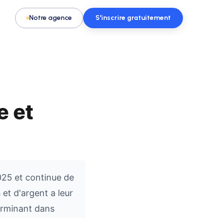
Notre agence
S'inscrire gratuitement
e et
Pour les activités & loisirs
t, spa
Remplissez vos créneaux en parc de
loisirs, escape game ou activité
025 et continue de
et d'argent a leur
terminant dans