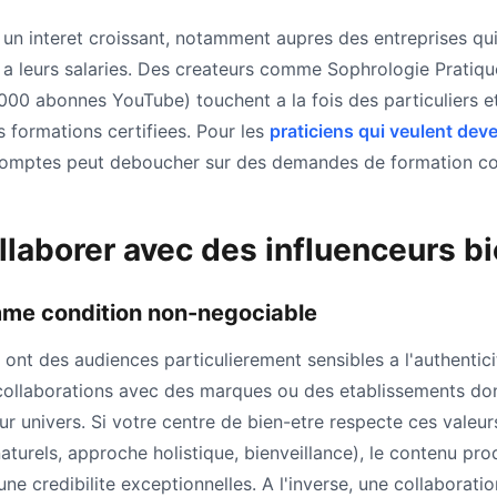
 un interet croissant, notamment aupres des entreprises qu
e a leurs salaries. Des createurs comme Sophrologie Pratiq
000 abonnes YouTube) touchent a la fois des particuliers e
 formations certifiees. Pour les
praticiens qui veulent deve
comptes peut deboucher sur des demandes de formation cor
aborer avec des influenceurs bi
mme condition non-negociable
 ont des audiences particulierement sensibles a l'authenticit
ollaborations avec des marques ou des etablissements don
r univers. Si votre centre de bien-etre respecte ces valeur
aturels, approche holistique, bienveillance), le contenu prod
'une credibilite exceptionnelles. A l'inverse, une collaborati