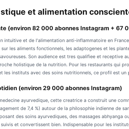
listique et alimentation conscien
nte (environ 82 000 abonnes Instagram + 67 0
on intuitive et de l'alimentation anti-inflammatoire en Fran
sur les aliments fonctionnels, les adaptogenes et les plant
savoureuses. Son audience est tres qualifiee et receptive a
oche holistique de la nutrition. Pour les restaurants qui pr
et les instituts avec des soins nutritionnels, ce profil est un
tidien (environ 29 000 abonnes Instagram)
a medecine ayurvedique, cette creatrice a construit une co
agement de 7,4 %) autour de la philosophie indienne de san
oposant des soins ayurvediques, des massages abhyanga 
uivis et convertissent bien. Indispensable pour les institut