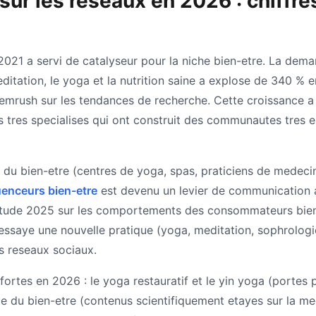
sur les reseaux en 2026 : chiffre
21 a servi de catalyseur pour la niche bien-etre. La dema
editation, le yoga et la nutrition saine a explose de 340 % 
emrush sur les tendances de recherche. Cette croissance a
s tres specialises qui ont construit des communautes tres
 du bien-etre (centres de yoga, spas, praticiens de medecin
uenceurs bien-etre
est devenu un levier de communication a
 etude 2025 sur les comportements des consommateurs bie
ssaye une nouvelle pratique (yoga, meditation, sophrologie)
s reseaux sociaux.
fortes en 2026 : le yoga restauratif et le yin yoga (portes 
nce du bien-etre (contenus scientifiquement etayes sur la med