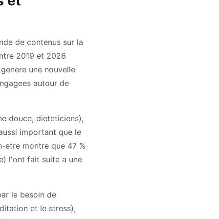
s et
nde de contenus sur la
entre 2019 et 2026
 genere une nouvelle
 engagees autour de
e douce, dieteticiens),
ussi important que le
n-etre montre que 47 %
 l'ont fait suite a une
par le besoin de
itation et le stress),