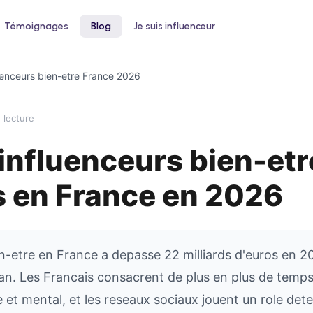
Témoignages
Blog
Je suis influenceur
uenceurs bien-etre France 2026
 lecture
influenceurs bien-etr
 un hôtel
Pour le bien-être
ntez votre taux d'occupation avec
Développez votre clientèle en institu
s en France en 2026
nfluenceurs voyage et lifestyle
ou salon de coiffure
-etre en France a depasse 22 milliards d'euros en 2
 an. Les Francais consacrent de plus en plus de temps 
e et mental, et les reseaux sociaux jouent un role de