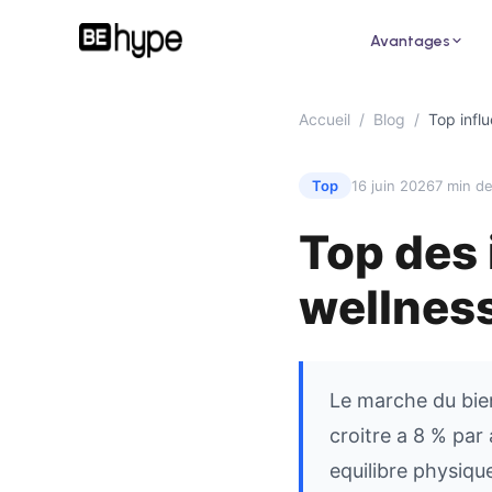
Avantages
Accueil
/
Blog
/
Top infl
Top
16 juin 2026
7 min de
Top des 
Pour un restaurant
Pour
Attirez de nouveaux clients grâce aux
Augme
wellnes
influenceurs de votre ville
des i
Le marche du bien
croitre a 8 % par
equilibre physiqu