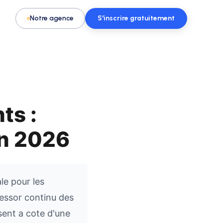
Notre agence
S'inscrire gratuitement
ts :
Pour les activités & loisirs
t, spa
Remplissez vos créneaux en parc de
en 2026
loisirs, escape game ou activité
le pour les
l'essor continu des
sent a cote d'une