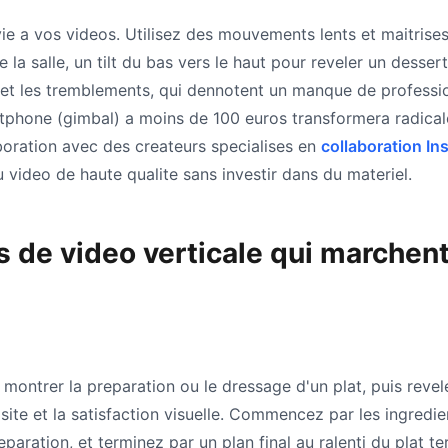
a vos videos. Utilisez des mouvements lents et maitrises :
la salle, un tilt du bas vers le haut pour reveler un dessert
t les tremblements, qui dennotent un manque de professi
rtphone (gimbal) a moins de 100 euros transformera radicale
boration avec des createurs specialises en
collaboration In
 video de haute qualite sans investir dans du materiel.
s de video verticale qui marchent
 montrer la preparation ou le dressage d'un plat, puis reveler
osite et la satisfaction visuelle. Commencez par les ingredie
aration, et terminez par un plan final au ralenti du plat t