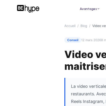
Avantages
Accueil
/
Blog
/
Video ve
Conseil
12 mars 2026
8 m
Video ve
Pour un restaurant
Pour
Attirez de nouveaux clients grâce aux
Augme
maitrise
influenceurs de votre ville
des i
La video vertical
restaurants. Avec 
Reels Instagram, 