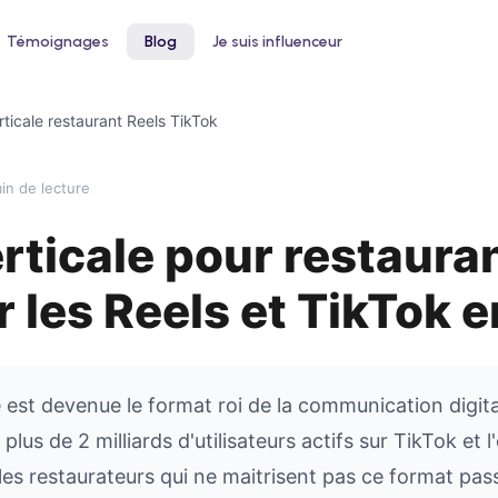
Témoignages
Blog
Je suis influenceur
rticale restaurant Reels TikTok
in de lecture
rticale pour restauran
 un hôtel
Pour le bien-être
ntez votre taux d'occupation avec
Développez votre clientèle en institu
r les Reels et TikTok 
nfluenceurs voyage et lifestyle
ou salon de coiffure
e est devenue le format roi de la communication digita
plus de 2 milliards d'utilisateurs actifs sur TikTok et 
les restaurateurs qui ne maitrisent pas ce format pas