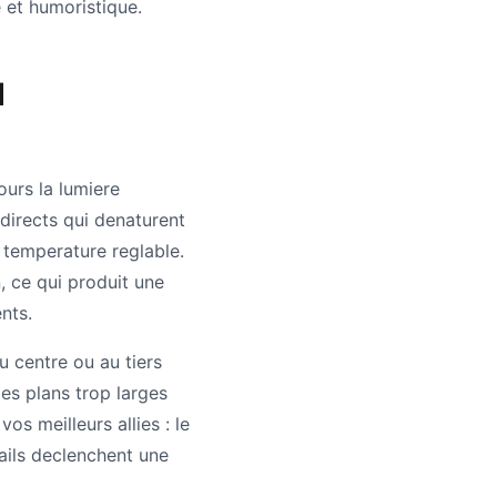
e et humoristique.
d
ours la lumiere
 directs qui denaturent
a temperature reglable.
, ce qui produit une
nts.
u centre ou au tiers
les plans trop larges
os meilleurs allies : le
tails declenchent une