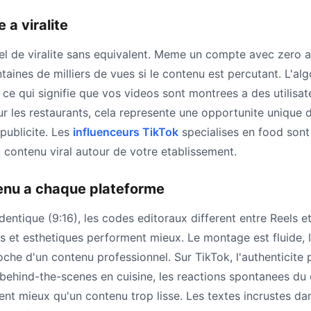
 a viralite
iel de viralite sans equivalent. Meme un compte avec zero 
taines de milliers de vues si le contenu est percutant. L'al
 ce qui signifie que vos videos sont montrees a des utilisat
ur les restaurants, cela represente une opportunite unique 
 publicite. Les
influenceurs TikTok
specialises en food sont
 contenu viral autour de votre etablissement.
enu a chaque plateforme
dentique (9:16), les codes editoraux different entre Reels e
s et esthetiques performent mieux. Le montage est fluide, l
oche d'un contenu professionnel. Sur TikTok, l'authenticite 
s behind-the-scenes en cuisine, les reactions spontanees du
nt mieux qu'un contenu trop lisse. Les textes incrustes da