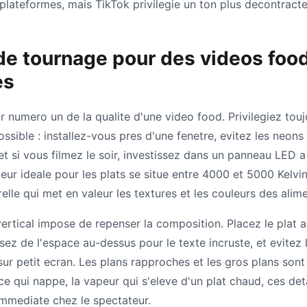
 plateformes, mais TikTok privilegie un ton plus decontract
e tournage pour des videos foo
es
ur numero un de la qualite d'une video food. Privilegiez touj
ossible : installez-vous pres d'une fenetre, evitez les neons
 et si vous filmez le soir, investissez dans un panneau LED 
ur ideale pour les plats se situe entre 4000 et 5000 Kelvin
elle qui met en valeur les textures et les couleurs des alime
rtical impose de repenser la composition. Placez le plat a
issez de l'espace au-dessus pour le texte incruste, et evitez 
ur petit ecran. Les plans rapproches et les gros plans sont v
uce qui nappe, la vapeur qui s'eleve d'un plat chaud, ces de
immediate chez le spectateur.