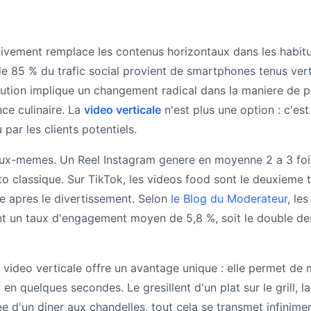
itivement remplace les contenus horizontaux dans les hab
de 85 % du trafic social provient de smartphones tenus vert
lution implique un changement radical dans la maniere de pr
nce culinaire. La
video verticale
n'est plus une option : c'est
ar les clients potentiels.
'eux-memes. Un Reel Instagram genere en moyenne 2 a 3 foi
to classique. Sur TikTok, les videos food sont le deuxieme 
e apres le divertissement. Selon
le Blog du Moderateur
, le
nt un taux d'engagement moyen de 5,8 %, soit le double des
a video verticale offre un avantage unique : elle permet de 
n quelques secondes. Le gresillent d'un plat sur le grill, la
ee d'un diner aux chandelles, tout cela se transmet infinim