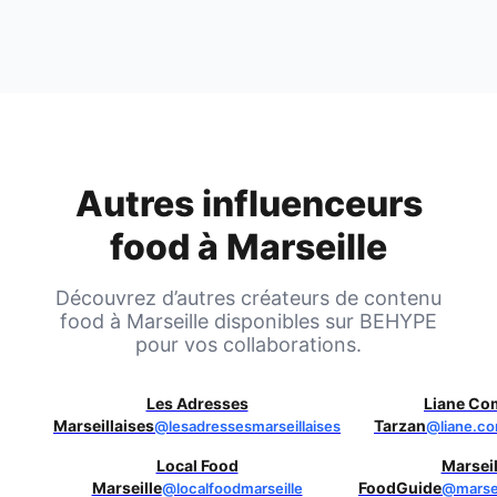
Autres influenceurs
food à
Marseille
Découvrez d’autres créateurs de contenu
food à
Marseille
disponibles sur BEHYPE
pour vos collaborations.
Les Adresses
Liane C
Marseillaises
Tarzan
@lesadressesmarseillaises
@liane.c
Local Food
Marseil
Marseille
FoodGuide
@localfoodmarseille
@marsei