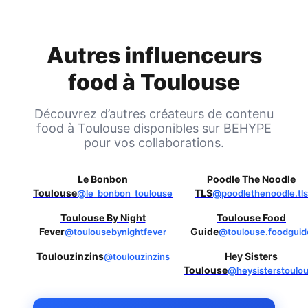
Autres influenceurs
food à
Toulouse
Découvrez d’autres créateurs de contenu
food à
Toulouse
disponibles sur BEHYPE
pour vos collaborations.
Le Bonbon
Poodle The Noodle
Toulouse
TLS
@le_bonbon_toulouse
@poodlethenoodle.tls
Toulouse By Night
Toulouse Food
Fever
Guide
@toulousebynightfever
@toulouse.foodguid
Toulouzinzins
Hey Sisters
@toulouzinzins
Toulouse
@heysisterstoulo