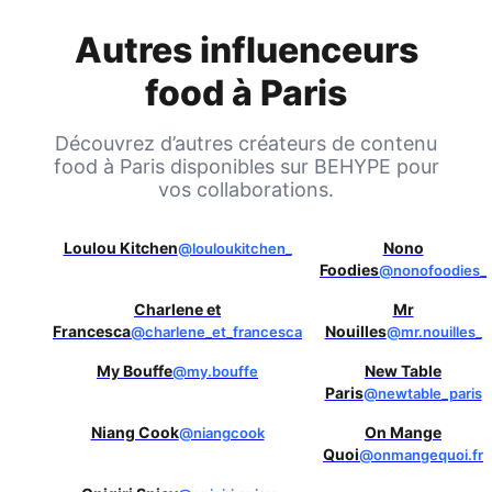
Autres influenceurs
food à
Paris
Découvrez d’autres créateurs de contenu
food à
Paris
disponibles sur BEHYPE pour
vos collaborations.
Loulou Kitchen
Nono
@louloukitchen_
Foodies
@nonofoodies_
Charlene et
Mr
Francesca
Nouilles
@charlene_et_francesca
@mr.nouilles_
My Bouffe
New Table
@my.bouffe
Paris
@newtable_paris
Niang Cook
On Mange
@niangcook
Quoi
@onmangequoi.fr