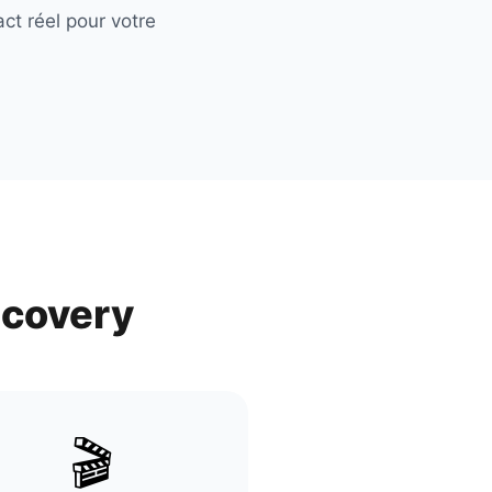
ct réel pour votre
scovery
🎬