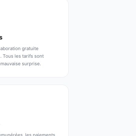
s
aboration gratuite
 Tous les tarifs sont
 mauvaise surprise.
é
rémunérées, les paiements