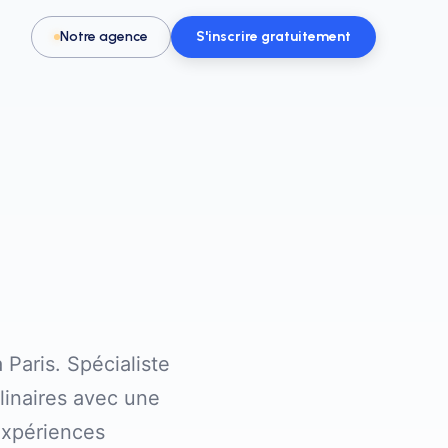
Notre agence
S'inscrire gratuitement
Pour les activités & loisirs
t, spa
Remplissez vos créneaux en parc de
loisirs, escape game ou activité
Paris. Spécialiste
linaires avec une
expériences