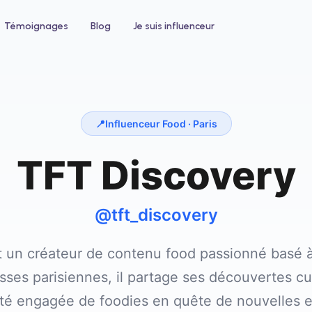
Témoignages
Blog
Je suis influenceur
📍
Influenceur Food ·
Paris
TFT Discovery
 un hôtel
Pour le bien-être
ntez votre taux d'occupation avec
Développez votre clientèle en institu
nfluenceurs voyage et lifestyle
ou salon de coiffure
@tft_discovery
 un créateur de contenu food passionné basé à 
ses parisiennes, il partage ses découvertes cu
 engagée de foodies en quête de nouvelles 