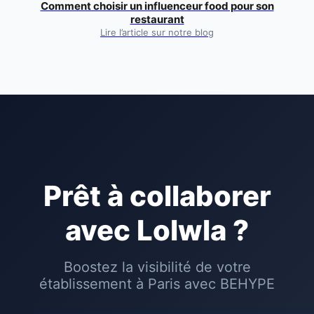
Comment choisir un influenceur food pour son
restaurant
Lire l’article sur notre blog
Prêt à collaborer
avec
Lolwla
?
Boostez la visibilité de votre
établissement à
Paris
avec BEHYPE