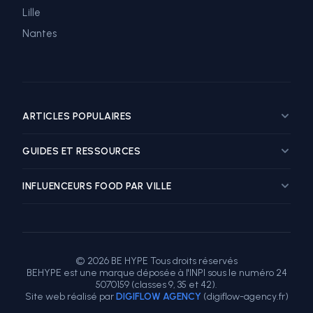
Lille
Nantes
ARTICLES POPULAIRES
Guide marketing influence restaurant
GUIDES ET RESSOURCES
Top influenceurs food Paris
Top influenceurs food Lyon
Influenceur Food
INFLUENCEURS FOOD PAR VILLE
Top influenceurs food Marseille
Tarif Influenceur
Comment choisir un influenceur food
Trouver des Influenceurs
Influenceur food Paris
Combien coûte un influenceur food
Agence Influenceurs
Influenceur food Lyon
Tarifs influenceurs : grille de prix
Plateforme Influenceurs
Influenceur food Marseille
© 2026 BE HYPE Tous droits réservés
ROI campagne influence restaurant
Partenariat Influenceur
Influenceur food Toulouse
BEHYPE est une marque déposée à l'INPI sous le numéro 24
Micro-influenceurs food : les avantages
Influenceur TikTok
Influenceur food Nice
5070159 (classes 9, 35 et 42).
Site web réalisé par
DIGIFLOW AGENCY
(digiflow-agency.fr)
Instagram vs TikTok restaurant
Influenceur Voyage
Influenceur food Bordeaux