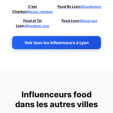
C'est
Food By Lyon
@foodbylyon
Cherbon
@cest_cherbon
Food et Toi
Food Lyon
@food.lyon
Lyon
@foodetoi_lyon
Voir tous les influenceurs à Lyon
Influenceurs food
dans les autres villes