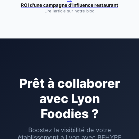
ROI d'une campagne d'influence restaurant
Lire l’article sur notre blog
Prêt à collaborer
avec
Lyon
Foodies
?
Boostez la visibilité de votre
établissement à
Lyon
avec BEHYPE