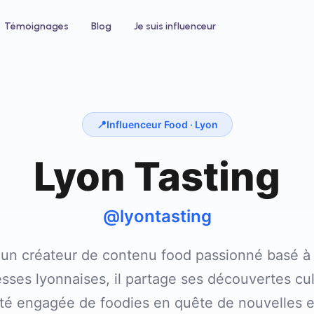
Témoignages
Blog
Je suis influenceur
📍
Influenceur Food ·
Lyon
Lyon Tasting
 un hôtel
Pour le bien-être
ntez votre taux d'occupation avec
Développez votre clientèle en institu
nfluenceurs voyage et lifestyle
ou salon de coiffure
@lyontasting
 un créateur de contenu food passionné basé à 
sses lyonnaises, il partage ses découvertes cul
 engagée de foodies en quête de nouvelles 