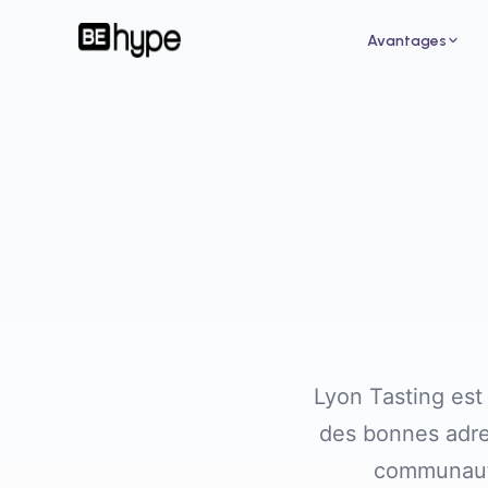
Avantages
Pour un restaurant
Pour
Attirez de nouveaux clients grâce aux
Augme
influenceurs de votre ville
des i
Lyon Tasting est
des bonnes adre
communauté