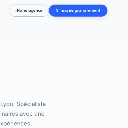
Notre agence
S'inscrire gratuitement
Pour les activités & loisirs
t, spa
Remplissez vos créneaux en parc de
loisirs, escape game ou activité
Lyon. Spécialiste
inaires avec une
expériences