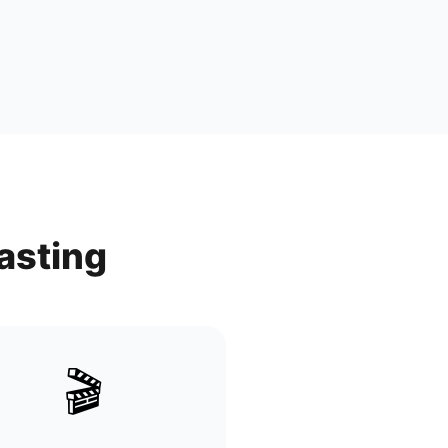
asting
🎬