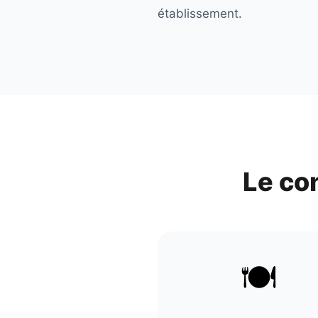
établissement.
Le co
🍽️