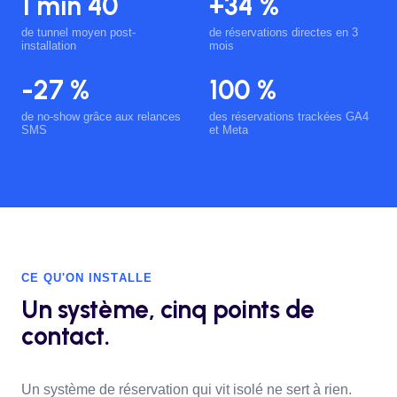
1 min 40
+34 %
de tunnel moyen post-
de réservations directes en 3
installation
mois
-27 %
100 %
de no-show grâce aux relances
des réservations trackées GA4
SMS
et Meta
CE QU'ON INSTALLE
Un système, cinq points de
contact.
Un système de réservation qui vit isolé ne sert à rien.