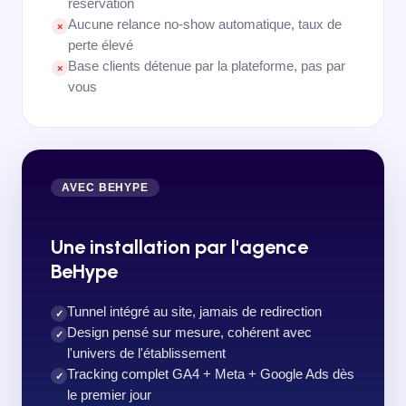
réservation
Aucune relance no-show automatique, taux de
×
perte élevé
Base clients détenue par la plateforme, pas par
×
vous
AVEC BEHYPE
Une installation par l'agence
BeHype
Tunnel intégré au site, jamais de redirection
✓
Design pensé sur mesure, cohérent avec
✓
l'univers de l'établissement
Tracking complet GA4 + Meta + Google Ads dès
✓
le premier jour