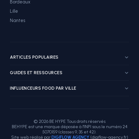
Bordeaux
Lille
Nantes
ARTICLES POPULAIRES
Guide marketing influence restaurant
GUIDES ET RESSOURCES
Top influenceurs food Paris
Top influenceurs food Lyon
Influenceur Food
INFLUENCEURS FOOD PAR VILLE
Top influenceurs food Marseille
Tarif Influenceur
Comment choisir un influenceur food
Trouver des Influenceurs
Influenceur food Paris
Combien coûte un influenceur food
Agence Influenceurs
Influenceur food Lyon
Tarifs influenceurs : grille de prix
Plateforme Influenceurs
Influenceur food Marseille
© 2026 BE HYPE Tous droits réservés
ROI campagne influence restaurant
Partenariat Influenceur
Influenceur food Toulouse
BEHYPE est une marque déposée à l'INPI sous le numéro 24
Micro-influenceurs food : les avantages
Influenceur TikTok
Influenceur food Nice
5070159 (classes 9, 35 et 42).
Site web réalisé par
DIGIFLOW AGENCY
(digiflow-agency.fr)
Instagram vs TikTok restaurant
Influenceur Voyage
Influenceur food Bordeaux