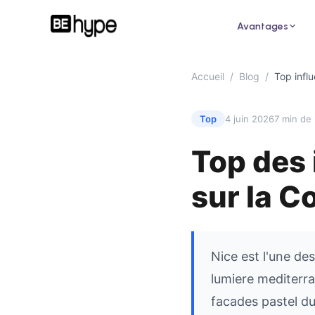
Avantages
Accueil
/
Blog
/
Top infl
Top
4 juin 2026
7 min de 
Top des 
Pour un restaurant
Pour
Attirez de nouveaux clients grâce aux
Augme
sur la C
influenceurs de votre ville
des i
Nice est l'une de
lumiere mediterra
facades pastel du