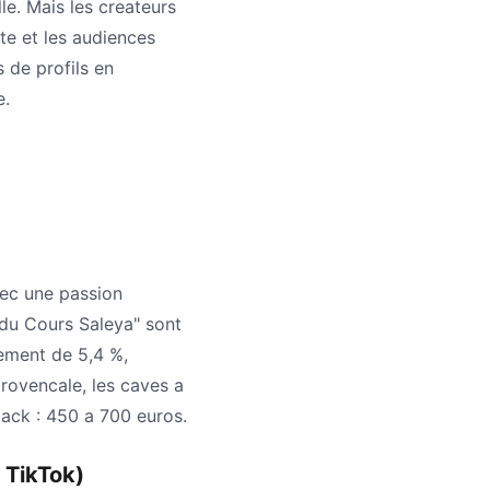
le. Mais les createurs
rte et les audiences
s de profils en
e.
ec une passion
 du Cours Saleya" sont
ement de 5,4 %,
provencale, les caves a
pack : 450 a 700 euros.
 TikTok)