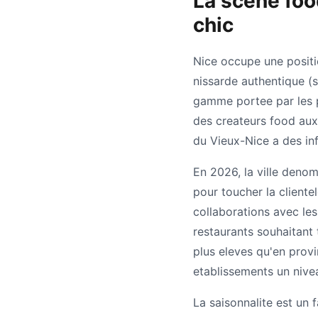
La scene food
chic
Nice occupe une positi
nissarde authentique (s
gamme portee par les pa
des createurs food aux
du Vieux-Nice a des inf
En 2026, la ville deno
pour toucher la clientel
collaborations avec les
restaurants souhaitant 
plus eleves qu'en provi
etablissements un nivea
La saisonnalite est un