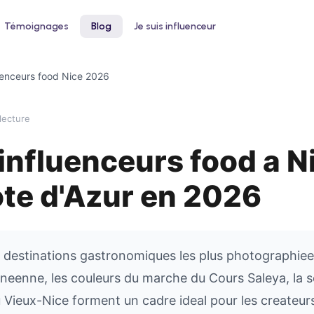
Témoignages
Blog
Je suis influenceur
uenceurs food Nice 2026
lecture
influenceurs food a N
 un hôtel
Pour le bien-être
ntez votre taux d'occupation avec
Développez votre clientèle en institu
ote d'Azur en 2026
nfluenceurs voyage et lifestyle
ou salon de coiffure
s destinations gastronomiques les plus photographiee
neenne, les couleurs du marche du Cours Saleya, la s
 Vieux-Nice forment un cadre ideal pour les createurs 