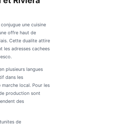
 et Riviera
 conjugue une cuisine
une offre haut de
s. Cette dualite attire
nt les adresses cachees
resco.
en plusieurs langues
tif dans les
e marche local. Pour les
 de production sont
ttendent des
tunites de