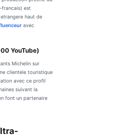
francais) est
e etrangere haut de
fluenceur
avec
000 YouTube)
rants Michelin sur
 clientele touristique
ation avec ce profil
aines suivant la
en font un partenaire
ltra-