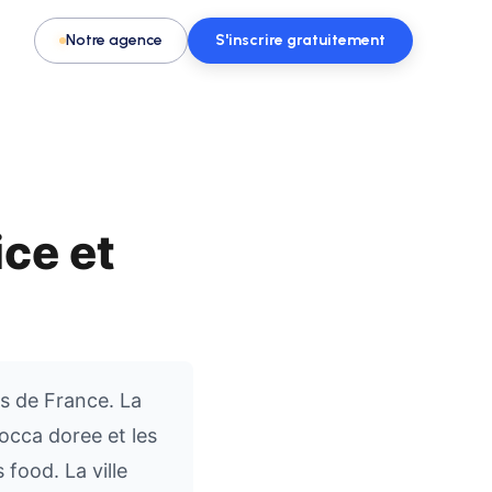
Notre agence
S'inscrire gratuitement
ice et
Pour les activités & loisirs
t, spa
Remplissez vos créneaux en parc de
loisirs, escape game ou activité
s de France. La
occa doree et les
food. La ville