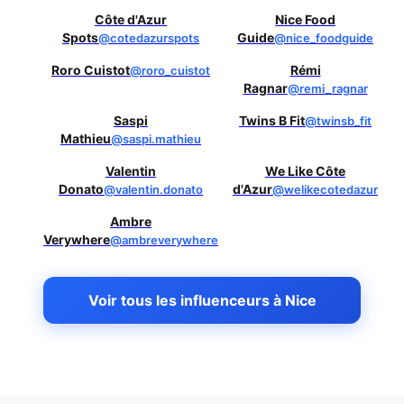
Côte d'Azur
Nice Food
Spots
Guide
@cotedazurspots
@nice_foodguide
Roro Cuistot
Rémi
@roro_cuistot
Ragnar
@remi_ragnar
Saspi
Twins B Fit
@twinsb_fit
Mathieu
@saspi.mathieu
Valentin
We Like Côte
Donato
d'Azur
@valentin.donato
@welikecotedazur
Ambre
Verywhere
@ambreverywhere
Voir tous les influenceurs à Nice