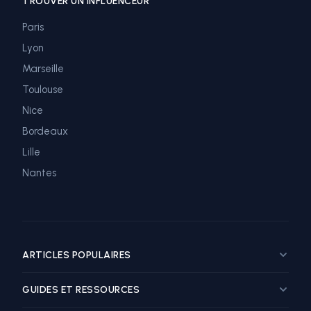
TROUVER UN INFLUENCEUR
Paris
Lyon
Marseille
Toulouse
Nice
Bordeaux
Lille
Nantes
ARTICLES POPULAIRES
Guide marketing influence restaurant
GUIDES ET RESSOURCES
Top influenceurs food Paris