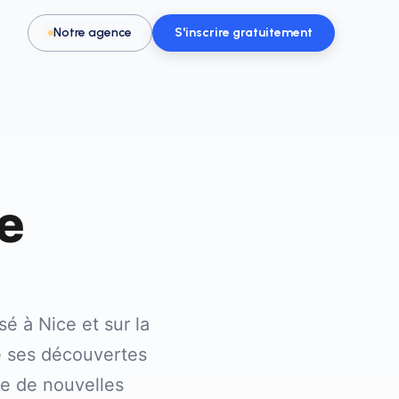
Notre agence
S'inscrire gratuitement
e
Pour les activités & loisirs
t, spa
Remplissez vos créneaux en parc de
loisirs, escape game ou activité
 à Nice et sur la
ge ses découvertes
e de nouvelles