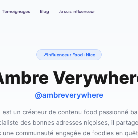
Témoignages
Blog
Je suis influenceur
📍
Influenceur Food ·
Nice
Ambre Verywher
 un hôtel
Pour le bien-être
ntez votre taux d'occupation avec
Développez votre clientèle en institu
nfluenceurs voyage et lifestyle
ou salon de coiffure
@ambreverywhere
est un créateur de contenu food passionné basé
ialiste des bonnes adresses niçoises, il parta
ec une communauté engagée de foodies en quêt