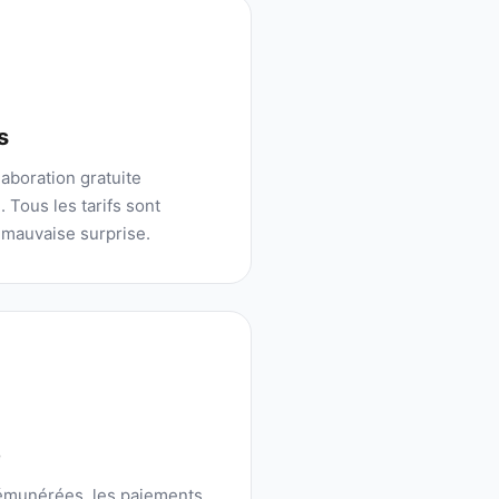
s
aboration gratuite
 Tous les tarifs sont
 mauvaise surprise.
é
rémunérées, les paiements