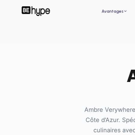
Avantages
Pour un restaurant
Pour
Attirez de nouveaux clients grâce aux
Augme
influenceurs de votre ville
des i
Ambre Verywhere 
Côte d'Azur. Spéc
culinaires av